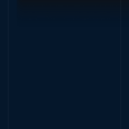
El rol del QA en tiempos ágiles
La agilidad transforma el QA. Descubre cómo
la calidad se integra desde el inicio del ciclo
de desarrollo.
septiembre 13, 2025
Ver más
NOTICIAS