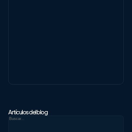
Certificar tu experiencia: ¿un lujo o
una estrategia?
Las certificaciones ISTQB son el estándar de la
industria. Descubre por qué son clave para tu
evolución profesional.
septiembre 13, 2025
Ver más
Artículos del blog