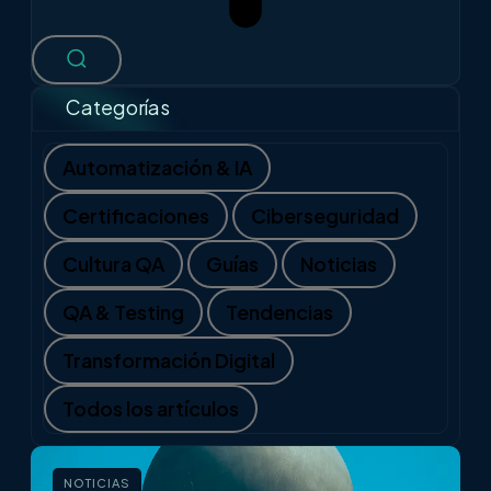
Categorías
Automatización & IA
Certificaciones
Ciberseguridad
Cultura QA
Guías
Noticias
QA & Testing
Tendencias
Transformación Digital
Todos los artículos
NOTICIAS