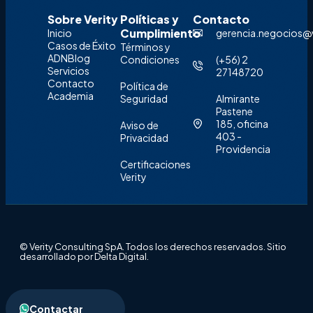
Sobre Verity
Políticas y
Contacto
Cumplimiento
Inicio
gerencia.negocios@ve
Casos de Éxito
Términos y
ADN
Blog
Condiciones
‪(+56) 2
Servicios
27148720‬
Contacto
Política de
Academia
Seguridad
Almirante
Pastene
185, oficina
Aviso de
403 -
Privacidad
Providencia
Certificaciones
Verity
© Verity Consulting SpA. Todos los derechos reservados. Sitio
desarrollado por Delta Digital.
Contactar